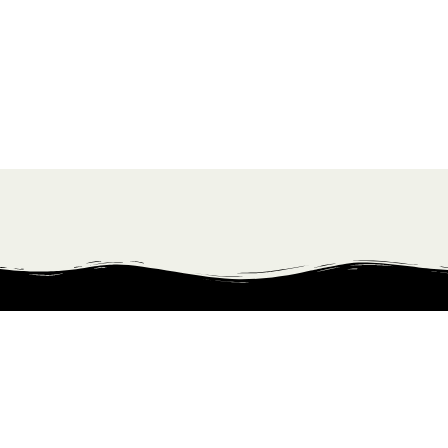
Kontakt info:
info@ilovewhisky.dk
FØLG MIG