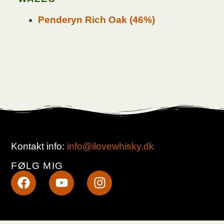
Penderyn Rich Oak (46%)
Kontakt info:
info@ilovewhisky.dk
FØLG MIG