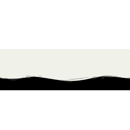
Kontakt info:
info@ilovewhisky.dk
FØLG MIG