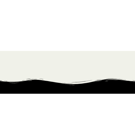
Kontakt info:
info@ilovewhisky.dk
FØLG MIG